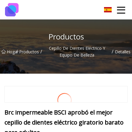
Grupo de interruptores de Guiyang
Productos
Cepillo De Dientes Eléctrico Y
/
/
/
Hogar
Productos
Detalles
Equipo De Belleza
Brc impermeable BSCI aprobó el mejor
cepillo de dientes eléctrico giratorio barato