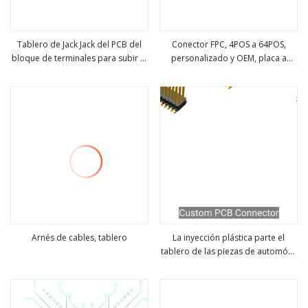
Tablero de Jack Jack del PCB del
Conector FPC, 4POS a 64POS,
bloque de terminales para subir al
personalizado y OEM, placa a
ver más
ver más
tipo conectores de la INMERSIÓN
placa
del jefe del Pin de 2.00m m
Arnés de cables, tablero
La inyección plástica parte el
tablero de las piezas de automóvil
ver más
ver más
de la echada de 0.3m m para subir
a los conectores de Zif FPC SMT