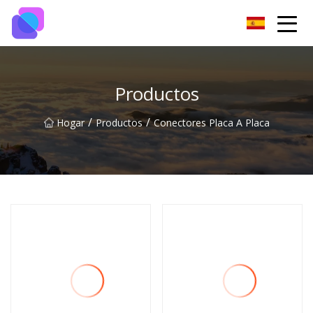
Grupo de interruptores de Guiyang
Productos
/
/
Hogar
Productos
Conectores Placa A Placa