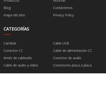
Productos
Noticias
Blog
Contáctenos
mapa del sitio
Privacy Policy
CATEGORÍAS
Cambiar
Cable USB
Conector CC
Cable de alimentación CC
Arnés de cableado
Conector de audio
Cable de audio y vídeo
Conectores placa a placa
EMPRESA ASOCIADA
Copyright © es.bandaosuji.com, Todos los derechos