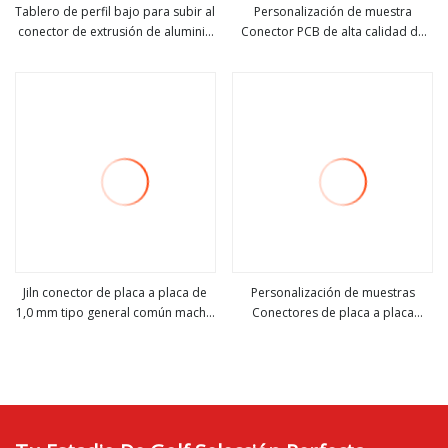
Tablero de perfil bajo para subir al
Personalización de muestra
conector de extrusión de aluminio
Conector PCB de alta calidad de
ver más
ver más
del conector 8080g
0,5 mm 2X20p Conectores de
placa a placa LED resistentes a
altas temperaturas
Jiln conector de placa a placa de
Personalización de muestras
1,0 mm tipo general común macho
Conectores de placa a placa
ver más
ver más
H4.8mm 2X25p conector LED
resistentes a altas temperaturas y
personalizado PLC resistente al
alta calidad de 0,5 mm
calor