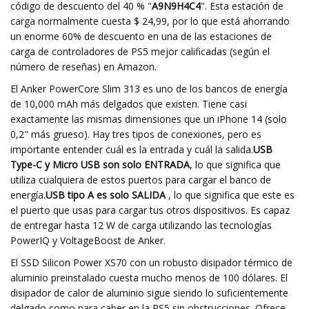
código de descuento del 40 % "
A9N9H4C4
". Esta estación de
carga normalmente cuesta $ 24,99, por lo que está ahorrando
un enorme 60% de descuento en una de las estaciones de
carga de controladores de PS5 mejor calificadas (según el
número de reseñas) en Amazon.
El Anker PowerCore Slim 313 es uno de los bancos de energía
de 10,000 mAh más delgados que existen. Tiene casi
exactamente las mismas dimensiones que un iPhone 14 (solo
0,2" más grueso). Hay tres tipos de conexiones, pero es
importante entender cuál es la entrada y cuál la salida.
USB
Type-C y Micro USB son solo ENTRADA
, lo que significa que
utiliza cualquiera de estos puertos para cargar el banco de
energía.
USB tipo A es solo SALIDA
, lo que significa que este es
el puerto que usas para cargar tus otros dispositivos. Es capaz
de entregar hasta 12 W de carga utilizando las tecnologías
PowerIQ y VoltageBoost de Anker.
El SSD Silicon Power XS70 con un robusto disipador térmico de
aluminio preinstalado cuesta mucho menos de 100 dólares. El
disipador de calor de aluminio sigue siendo lo suficientemente
delgado como para caber en la PS5 sin obstrucciones. Ofrece