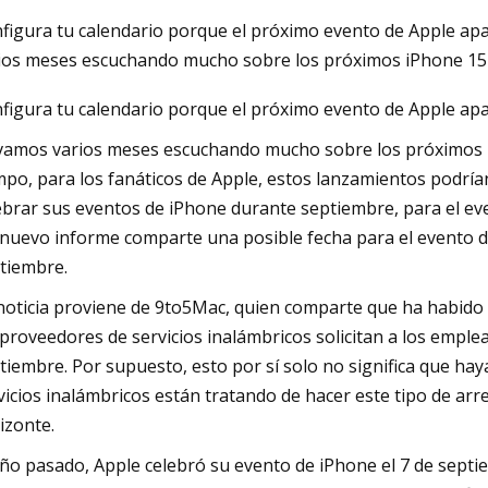
figura tu calendario porque el próximo evento de Apple apa
ios meses escuchando mucho sobre los próximos iPhone 15 
023
May 16, 2023
figura tu calendario porque el próximo evento de Apple apar
re & Cable anuncia asociación
¿Qué diferencia a D
video Digital System
vamos varios meses escuchando mucho sobre los próximos i
mpo, para los fanáticos de Apple, estos lanzamientos podría
ebrar sus eventos de iPhone durante septiembre, para el ev
nuevo informe comparte una posible fecha para el evento d
tiembre.
noticia proviene de 9to5Mac, quien comparte que ha habido a
 proveedores de servicios inalámbricos solicitan a los empl
tiembre. Por supuesto, esto por sí solo no significa que ha
vicios inalámbricos están tratando de hacer este tipo de ar
izonte.
año pasado, Apple celebró su evento de iPhone el 7 de septi