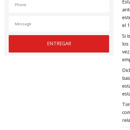
Est
ant
est
el 
Si 
ENTREGAR
los
vez
emp
Dic
bas
est
est
Tim
com
rel