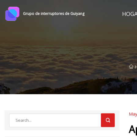
HOG
Grupo de interruptores de Guiyang
H
May
A