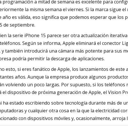
a programación a mitad de semana es excelente para config
eriormente la misma semana el viernes. Si la marca sigue e
e año es válida, eso significa que podemos esperar que los
15 de septiembre.
bien la serie iPhone 15 parece ser otra actualización iterati
 teléfonos. Según se informa, Apple eliminará el conector L
, y también introducirá una cámara más potente para sus m
resa podría permitir la descarga de aplicaciones.
ho esto, si eres fanático de Apple, los lanzamientos de est
tantes años. Aunque la empresa produce algunos productos 
án volviendo un poco largas. Por supuesto, si los teléfonos
á el dispositivo de próxima generación de Apple, el Vision Pr
i ha estado escribiendo sobre tecnología durante más de un
putadoras y cualquier otra cosa en la que la electricidad co
acionado con dispositivos móviles y, ocasionalmente, arroja 