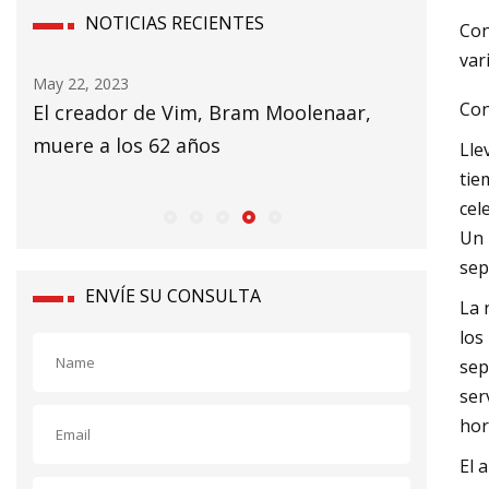
NOTICIAS RECIENTES
Con
var
May 22, 2023
May 24, 2
Con
dos
El creador de Vim, Bram Moolenaar,
Clark Wi
muere a los 62 años
con Max
Lle
tie
cel
Un 
sep
ENVÍE SU CONSULTA
La 
los
sep
ser
hor
El 