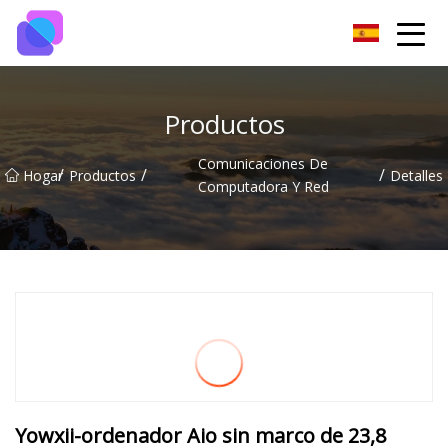
Grupo de interruptores de Guiyang
Productos
Comunicaciones De
/
/
/
Hogar
Productos
Detalles
Computadora Y Red
Yowxii-ordenador Aio sin marco de 23,8