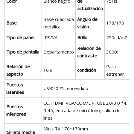
Color
Blanco negro
de
75Hz
actualización
Base cuadrada
Ángulo de
Base
178/178
metálica
visión
Tipo de panel
IPS/VA
Brillo
250cd/m2
Relación de
Tipo de pantalla
Departamento
3000:1
contraste
Relación de
Para
16:9
condición
aspecto
estrenar
Puertos
USB2.0 *2, encendido
laterales
CC, HDMI, VGA/COM/DP, USB2.0/3.0 *4,
Puertos
RJ45, entrada de micrófono, salida de
inferiores
línea
Mini-ITX 170*170mm
tarjeta madre