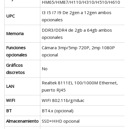
HM65/HM87/H110/H310/H510/H610
I3 I5 I7 I9 De 2gen a 12gen ambos
UPC
opcionales
DDR3/DDR4 de 2gb a 64gb ambos
Memoria
opcionales
Funciones
Cámara 3mp/5mp 720P, 2mp 1080P
opcionales
opcional
Gráficos
No
discretos
Realtek 8111EL 100/1000M Ethernet,
LAN
puerto RJ45
WIFI
WIFI 802.11b/g/n&ac
BT
BT4.x (opcional)
Almacenamiento
SSD+HHD opcional