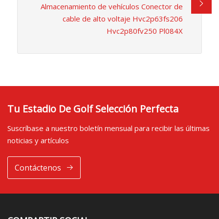
Almacenamiento de vehículos Conector de
cable de alto voltaje Hvc2p63fs206
Hvc2p80fv250 Pl084X
Tu Estadio De Golf Selección Perfecta
Suscríbase a nuestro boletín mensual para recibir las últimas
noticias y artículos
Contáctenos